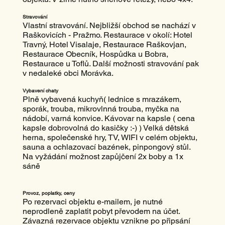
Stravování
Vlastní stravování. Nejbližší obchod se nachází v
Raškovicích - Pražmo. Restaurace v okolí: Hotel
Travný, Hotel Visalaje, Restaurace Raškovjan,
Restaurace Obecník, Hospůdka u Bobra,
Restaurace u Toflů. Další možnosti stravování pak
v nedaleké obci Morávka.
Vybavení chaty
Plně vybavená kuchyň( lednice s mrazákem,
sporák, trouba, mikrovlnná trouba, myčka na
nádobí, varná konvice. Kávovar na kapsle ( cena
kapsle dobrovolná do kasičky :-) ) Velká dětská
herna, společenské hry, TV, WIFI v celém objektu,
sauna a ochlazovací bazének, pinpongový stůl.
Na vyžádání možnost zapůjčení 2x boby a 1x
sáně
Provoz, poplatky, ceny
Po rezervaci objektu e-mailem, je nutné
neprodleně zaplatit pobyt převodem na účet.
Závazná rezervace objektu vznikne po připsání