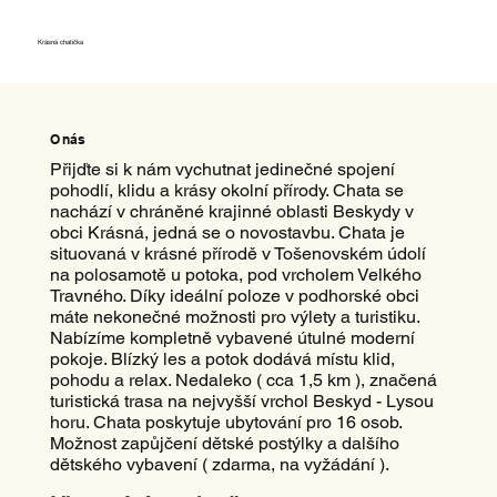
Krásná chatička
O nás
Přijďte si k nám vychutnat jedinečné spojení
pohodlí, klidu a krásy okolní přírody. Chata se
nachází v chráněné krajinné oblasti Beskydy v
obci Krásná, jedná se o novostavbu. Chata je
situovaná v krásné přírodě v Tošenovském údolí
na polosamotě u potoka, pod vrcholem Velkého
Travného. Díky ideální poloze v podhorské obci
máte nekonečné možnosti pro výlety a turistiku.
Nabízíme kompletně vybavené útulné moderní
pokoje. Blízký les a potok dodává místu klid,
pohodu a relax. Nedaleko ( cca 1,5 km ), značená
turistická trasa na nejvyšší vrchol Beskyd - Lysou
horu. Chata poskytuje ubytování pro 16 osob.
Možnost zapůjčení dětské postýlky a dalšího
dětského vybavení ( zdarma, na vyžádání ).