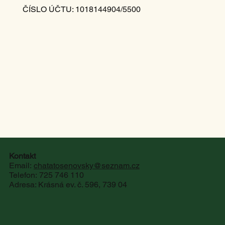
ČÍSLO ÚČTU: 1018144904/5500
Kontakt
Email:
chatatosenovsky@seznam.cz
Telefon: 725 746 110
Adresa: Krásná ev. č. 596, 739 04