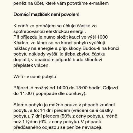
peněz na účet, které vám potvrdíme e-mailem
Domácí mazlíček není povolen!
K ceně za pronájem se účtuje částka za
spotřebovanou elektrickou energii.
Při příjezdu je nutno složit kauci ve výši 1000
Kč/den, ze které se na konci pobytu vyúčtují
náklady na energie a příp. škody. Budou-li na konci
pobytu náklady vyšší, je třeba zbylou částku
doplatit, v opačném případě bude klientovi
přeplatek vrácen.
Wi-fi - v ceně pobytu
Příjezd je možný od 14:00 do 18:00 hodin. Odjezd
do 11:00 ( popřípadě dle domluvy).
Storno pobytu je možné pouze v případě zrušení
pobytu, a to: 14 dní předem (vrácení celé částky
pobytu), 7 dní předem (50% z ceny pobytu), méně
než 1 týden (0% z ceny pobytu). V případě
předčasného odjezdu se peníze nevracejí.