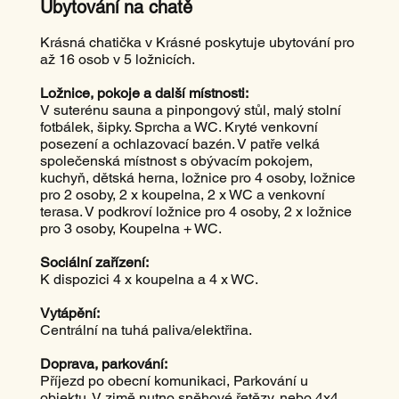
Ubytování na chatě
Krásná chatička v Krásné poskytuje ubytování pro
až 16 osob v 5 ložnicích.
Ložnice, pokoje a další místnosti:
V suterénu sauna a pinpongový stůl, malý stolní
fotbálek, šipky. Sprcha a WC. Kryté venkovní
posezení a ochlazovací bazén. V patře velká
společenská místnost s obývacím pokojem,
kuchyň, dětská herna, ložnice pro 4 osoby, ložnice
pro 2 osoby, 2 x koupelna, 2 x WC a venkovní
terasa. V podkroví ložnice pro 4 osoby, 2 x ložnice
pro 3 osoby, Koupelna + WC.
Sociální zařízení:
K dispozici 4 x koupelna a 4 x WC.
Vytápění:
Centrální na tuhá paliva/elektřina.
Doprava, parkování:
Příjezd po obecní komunikaci, Parkování u
objektu. V zimě nutno sněhové řetězy, nebo 4x4.